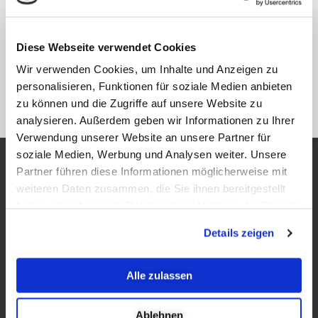
Lage. Komfort wird großgeschrieben bei uns.
Dazu gehört ein ausgiebiges Frühstücksbuffet.
Diese Webseite verwendet Cookies
Das Hotel erfüllt mit geschmackvollem Ambiente,
kostenlosem WLAN und einer luxuriösen
Wir verwenden Cookies, um Inhalte und Anzeigen zu
Ausstattung, höchste Ansprüche sowohl von
personalisieren, Funktionen für soziale Medien anbieten
privaten als auch von geschäftlichen Gästen.
zu können und die Zugriffe auf unsere Website zu
analysieren. Außerdem geben wir Informationen zu Ihrer
Verwendung unserer Website an unsere Partner für
soziale Medien, Werbung und Analysen weiter. Unsere
Informationen
Partner führen diese Informationen möglicherweise mit
weiteren Daten zusammen, die Sie ihnen bereitgestellt
Cookies
haben oder die sie im Rahmen Ihrer Nutzung der Dienste
AGB
gesammelt haben.
Details zeigen
Datenschutz
Impressum
Alle zulassen
Das Hotel
Ablehnen