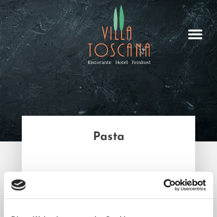
Pasta
402 – Penne alla Siciliana // 7,90 €
403 – Spaghetti Carbonara // 7,90 €